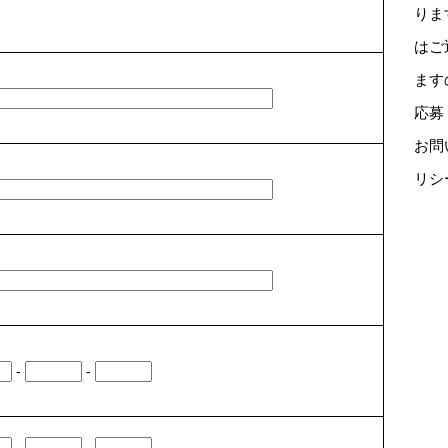
りま
はご
ます
応募
お問
リシ
-
-
-
-