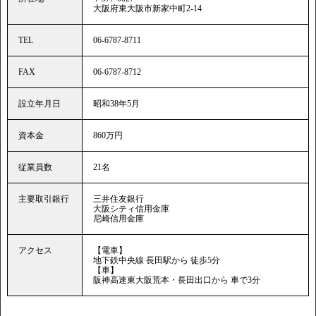
大阪府東大阪市新家中町2-14
TEL
06-6787-8711
FAX
06-6787-8712
設立年月日
昭和38年5月
資本金
860万円
従業員数
21名
主要取引銀行
三井住友銀行
大阪シティ信用金庫
尼崎信用金庫
アクセス
【電車】
地下鉄中央線 長田駅から 徒歩5分
【車】
阪神高速東大阪荒本・長田出口から 車で3分